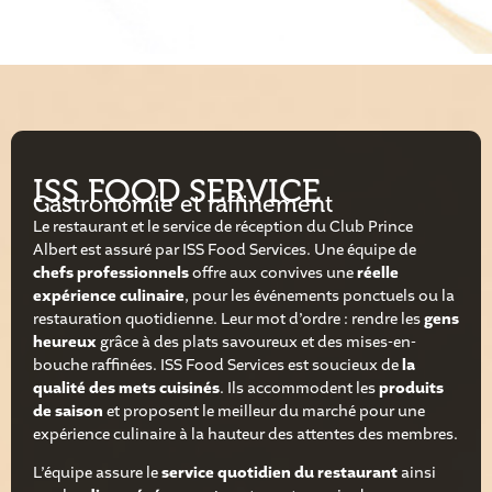
ISS FOOD SERVICE
Gastronomie et raffinement
Le restaurant et le service de réception du Club Prince
Albert est assuré par ISS Food Services. Une équipe de
chefs professionnels
offre aux convives une
réelle
expérience culinaire
, pour les événements ponctuels ou la
restauration quotidienne. Leur mot d’ordre : rendre les
gens
heureux
grâce à des plats savoureux et des mises-en-
bouche raffinées. ISS Food Services est soucieux de
la
qualité des mets cuisinés
. Ils accommodent les
produits
de saison
et proposent le meilleur du marché pour une
expérience culinaire à la hauteur des attentes des membres.
L’équipe assure le
service quotidien du restaurant
ainsi