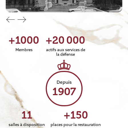
+
1000
+
20
000
Membres
actifs aux services de
la défense
Depuis
1907
11
+
150
salles à disposition
places pour la restauration