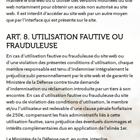
manière le site web ou d’utiliser des versions modifiées du site
web notamment pour obtenir un accès non autorisé au site
web. Il est interdit d’accéder au site web par un autre moyen
que par l’interface qui est présente sur le site.
ART. 8. UTILISATION FAUTIVE OU
FRAUDULEUSE
En cas d’utilisation fautive ou frauduleuse du site web ou
d’une violation des présentes conditions d’utilisation, chaque
membre responsable est tenu d’indemniser intégralement le
préjudice subi personnellement par le site web et de garantir le
Ministère de la Défense contre toute demande
d’indemnisation ou réclamation introduite par un tiers à son
encontre. En cas d’utilisation fautive ou frauduleuse du site
web ou de violation des conditions d’utilisation, le membre
et/ou l’utilisateur est redevable d’une clause pénale forfaitaire
de 250€, compensant les frais administratifs liés à cette
utilisation fautive, sans préjudice des éventuels dommages et
intérêts complémentaires dus en application de l’alinéa 1er.
Le Ministère de la Défense peut, en outre, interdire