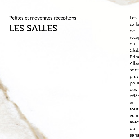
Les
Petites et moyennes réceptions
sall
LES SALLES
de
réce
du
Clu
Prin
Albe
sont
prév
pou
des
célé
en
tout
genr
avec
ou
san