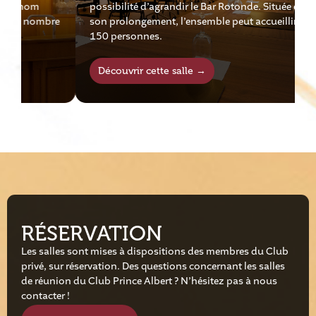
possibilité d’agrandir le Bar Rotonde. Située dans
t
re
son prolongement, l’ensemble peut accueillir jusqu’à
a
150 personnes.
p
Découvrir cette salle →
RÉSERVATION
Les salles sont mises à dispositions des membres du Club
privé, sur réservation. Des questions concernant les salles
de réunion du Club Prince Albert ? N’hésitez pas à nous
contacter !