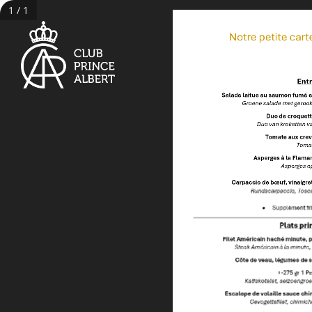
1 / 1
Notre petite cart
Ent
Salade
l
aitue au saumon fumé e
Groene salade met gerook
Duo de 
c
roquett
Duo van kroket
ten
v
Tomate 
aux 
c
rev
Toma
Asperges à la 
F
lama
Asperges o
Carpaccio de 
bœuf
, vinaigre
Rundscarpaccio, 
T
osca
•
Suppl
é
ment fr
Plats pri
Filet 
Américain haché minute,
p
Steak 
Américain à la minute
,
Côte de veau, légumes
de 
+
-
275
gr 1 
P
e
Kalfskotelet, 
seizoen
groe
Escalope de volaille sauce ch
Gevogeltefilet, chimich