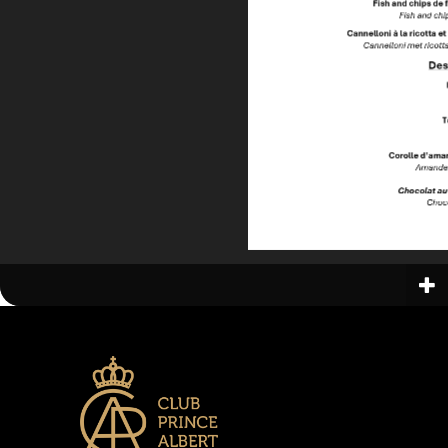
Fis
h
and chips de 
Fish and chip
Cannelloni à la ricotta e
C
annelloni met ricot
Des
T
Corolle d’aman
Amandelk
C
hocolat
au 
Choc