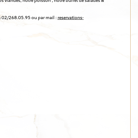
os viandes, notre poisson , notre buffet de salades &
au 02/268.05.95 ou par mail :
reservations-