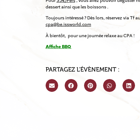
Pour
35€/Pers
, vous allez pouvoir déguster n
dessert ainsi que les boissons .
Toujours intéressé ? Dès lors, réservez via Tf 
cpa@be.issworld.com
À bientôt, pour une journée relaxe au CPA !
Affiche BBQ
PARTAGEZ L'ÉVÈNEMENT :