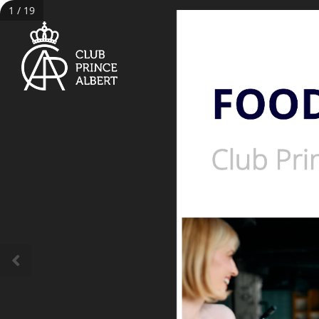
1 / 19
FOO
Club Pri