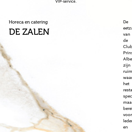
VIP-service.
De
Horeca en catering
eetz
DE ZALEN
van
de
Clu
Prin
Albe
zijn
ruim
waa
het
rest
spec
maal
bere
voor
lede
en