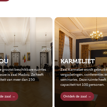
ELIET
BISTRONOMIE
eliet wordt gebruikt voor
ngen, conferenties en
De Bistronomie verwelkomt l
s. Deze ruimte heeft een
de club elke dag met een smak
t tot 100 personen.
menu.
de zaal →
Ontdek de zaal →