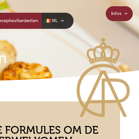
Infos
ecepties/banketten
NL
n
E FORMULES OM DE