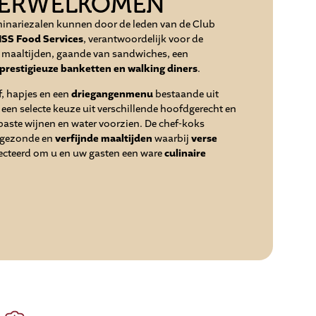
VERWELKOMEN
eminariezalen kunnen door de leden van de Club
ISS Food Services
, verantwoordelijk voor de
de maaltijden, gaande van sandwiches, een
prestigieuze banketten en walking diners
.
f, hapjes en een
driegangenmenu
bestaande uit
en selecte keuze uit verschillende hoofdgerecht en
aste wijnen en water voorzien. De chef-koks
 gezonde en
verfijnde maaltijden
waarbij
verse
cteerd om u en uw gasten een ware
culinaire