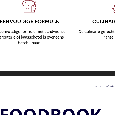
EENVOUDIGE FORMULE
CULINAI
eenvoudige formule met sandwiches,
De culinaire gerecht
arcuterie of kaasschotel is eveneens
Franse 
beschikbaar.
Version
:  
juli 
202
FOODBOOK