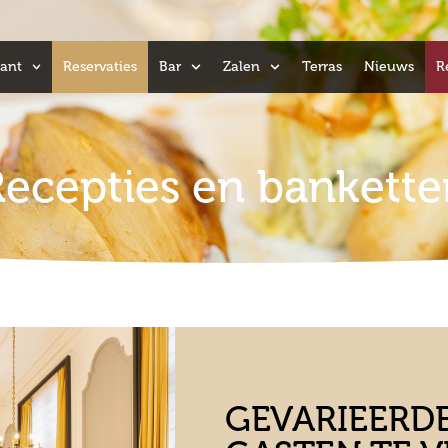
ant
Reservaties
Bar
Zalen
Terras
Nieuws
R
Recepties en bankette
GEVARIEERD