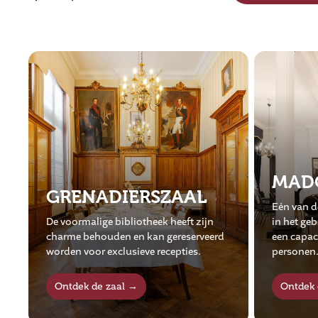
MADOU
KARM
Eén van de grootst beschikbare ruimtes
Zaal Karm
in het gebouw is zaal Madou. Ze heeft
vergaderi
een capaciteit van meer dan 250
seminarie
personen.
capacitei
Ontdek de zaal →
Ontdek 