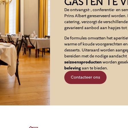
GASTEN TE 
De ontvangst-, conferentie- en s
Prins Albert gereserveerd worden.
catering, verzorgt de verschillen
gevarieerd aanbod aan hapjes tot
De formules omvatten het aperitie
warme of koude voorgerechten en e
desserts. Uiteraard worden aangep
bereiden met de nodige aandacht
seizoensproducten
worden gesele
beleving
aan te bieden.
Contacteer ons