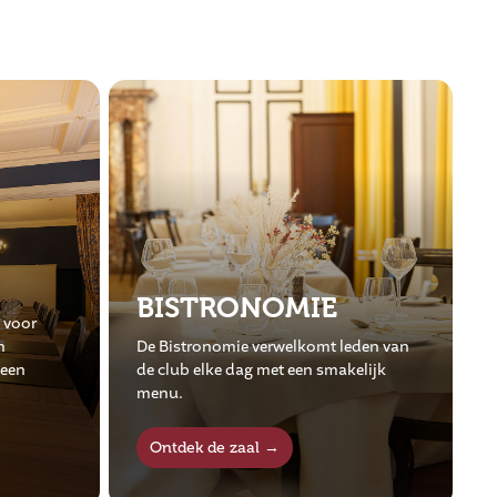
ROTONDE
eden van
De Rotonde, een zaal met veel
elijk
lichtinval, is beschikbaar voor recepties
E
tot 50 personen.
b
Ontdek de zaal →