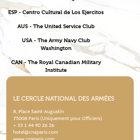
ESP - Centro Cultural de Los Ejercitos
AUS - The United Service Club
USA - The Army Navy Club
Washington
CAN - The Royal Canadian Military
Institute
LE CERCLE NATIONAL DES ARMÉES
8, Place Saint-Augustin
75008 Paris (Uniquement pour Officiers)
+ 33 1 44 90 26 26
hotel@cnaparis.com
www.cnaparis.com