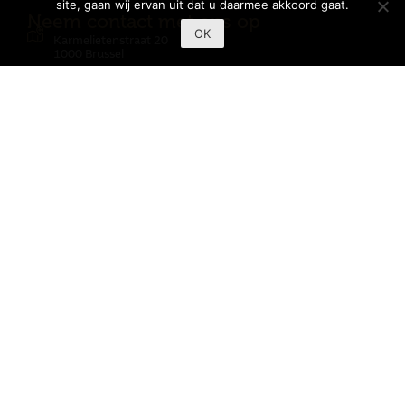
site, gaan wij ervan uit dat u daarmee akkoord gaat.
Neem contact met ons op
OK
Karmelietenstraat 20
1000 Brussel
02/268.05.95
reservations-cpa@be.issworld.com
Navigatie
Home
Over ons
Restaurant
Bar
Terras
Zalen
Agenda
Receptie en banket
Contact
Leden
Dresscode
Nieuwsbrief
FAQ