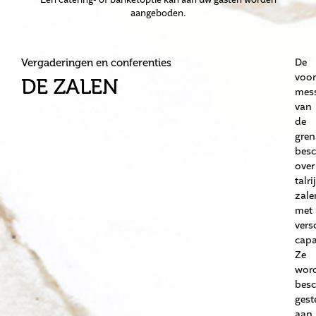
aangeboden.
De
Vergaderingen en conferenties
voor
DE ZALEN
mes
van
de
gren
besc
over
talri
zale
met
vers
capa
Ze
wor
besc
gest
aan