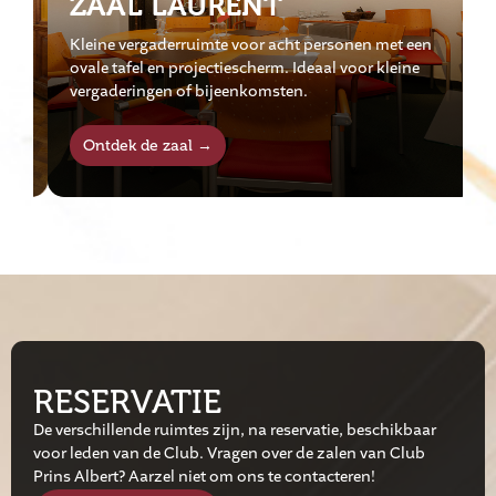
ZAAL LAURENT
Z
Kleine vergaderruimte voor acht personen met een
b
ovale tafel en projectiescherm. Ideaal voor kleine
h
vergaderingen of bijeenkomsten.
m
Ontdek de zaal →
RESERVATIE
De verschillende ruimtes zijn, na reservatie, beschikbaar
voor leden van de Club. Vragen over de zalen van Club
Prins Albert? Aarzel niet om ons te contacteren!