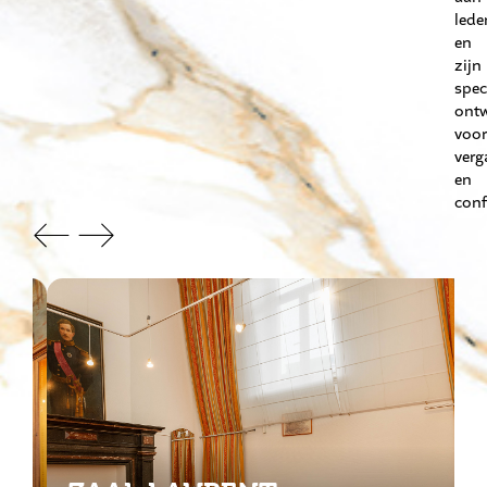
lede
en
zijn
spec
ont
voor
verg
en
conf