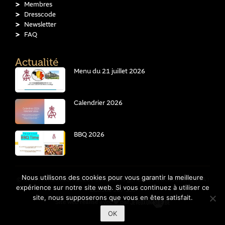
Membres
Dresscode
Newsletter
FAQ
Actualité
Menu du 21 juillet 2026
Calendrier 2026
BBQ 2026
Nous utilisons des cookies pour vous garantir la meilleure
© Club Prince Albert 2026 |
Conditions générales d'utilisation
| TVA :
expérience sur notre site web. Si vous continuez à utiliser ce
BE0308 357 555
site, nous supposerons que vous en êtes satisfait.
Site web réalisé avec
par
OK