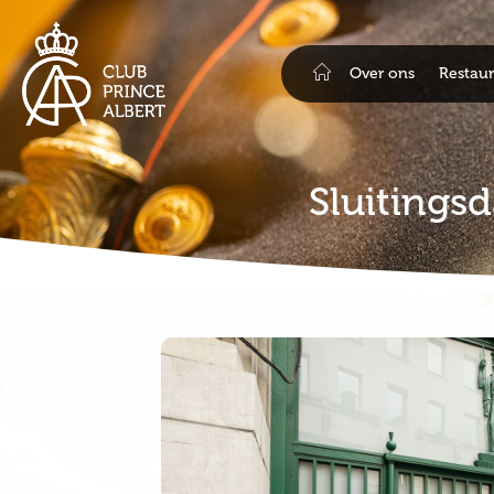
Over ons
Restaur
Sluitings