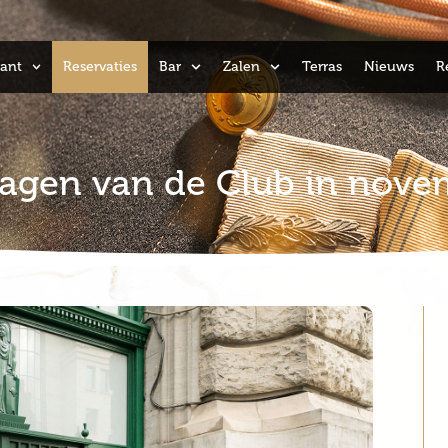
ant
Reservaties
Bar
Zalen
Terras
Nieuws
R
dagen van de Club in nov