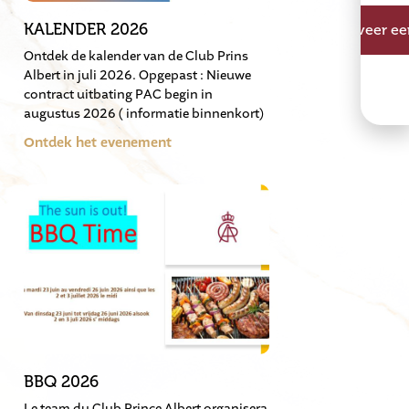
KALENDER 2026
Reserveer een
Ontdek de kalender van de Club Prins
Albert in juli 2026. Opgepast : Nieuwe
contract uitbating PAC begin in
augustus 2026 ( informatie binnenkort)
Ontdek het evenement
BBQ 2026
Le team du Club Prince Albert organisera