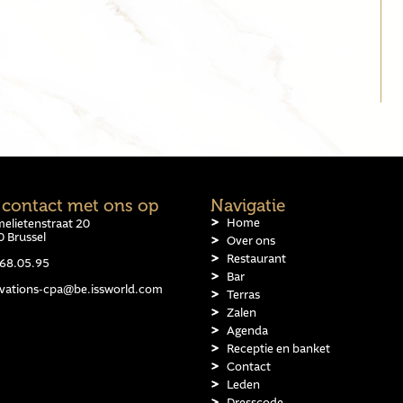
contact met ons op
Navigatie
Home
elietenstraat 20
 Brussel
Over ons
Restaurant
68.05.95
Bar
rvations-cpa@be.issworld.com
Terras
Zalen
Agenda
Receptie en banket
Contact
Leden
Dresscode