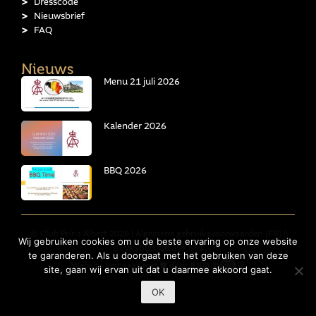
Dresscode
Nieuwsbrief
FAQ
Nieuws
Menu 21 juli 2026
Kalender 2026
BBQ 2026
© Club Prins Albert 2026 |
Algemene gebruiksvoorwaarden (FR)
|
Wij gebruiken cookies om u de beste ervaring op onze website
BTW : BE0308 357 555
te garanderen. Als u doorgaat met het gebruiken van deze
Website gemaakt met
door
site, gaan wij ervan uit dat u daarmee akkoord gaat.
OK