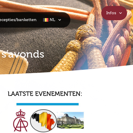
Infos
ecepties/banketten
NL
 s’avonds
LAATSTE EVENEMENTEN: