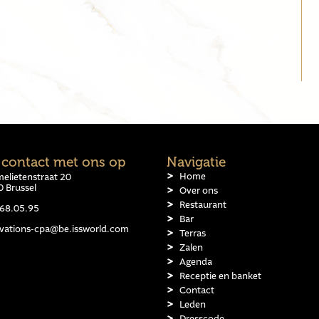
contact met ons op
Navigatie
Home
elietenstraat 20
 Brussel
Over ons
Restaurant
68.05.95
Bar
rvations-cpa@be.issworld.com
Terras
Zalen
Agenda
Receptie en banket
Contact
Leden
Dresscode