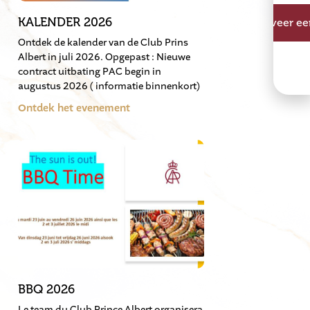
KALENDER 2026
Reserveer een
Ontdek de kalender van de Club Prins
Albert in juli 2026. Opgepast : Nieuwe
contract uitbating PAC begin in
augustus 2026 ( informatie binnenkort)
Ontdek het evenement
BBQ 2026
Le team du Club Prince Albert organisera