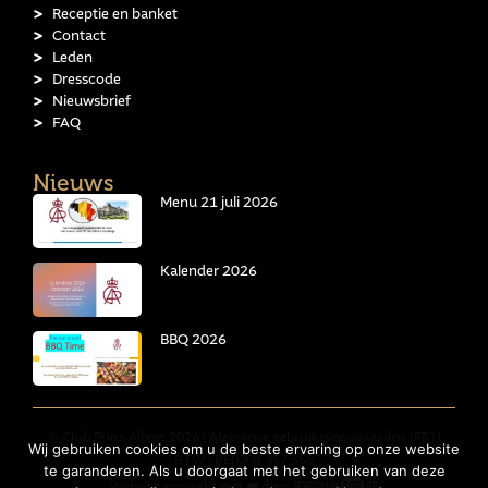
Receptie en banket
Contact
Leden
Dresscode
Nieuwsbrief
FAQ
Nieuws
Menu 21 juli 2026
Kalender 2026
BBQ 2026
© Club Prins Albert 2026 |
Algemene gebruiksvoorwaarden (FR)
|
Wij gebruiken cookies om u de beste ervaring op onze website
BTW : BE0308 357 555
te garanderen. Als u doorgaat met het gebruiken van deze
Website gemaakt met
door